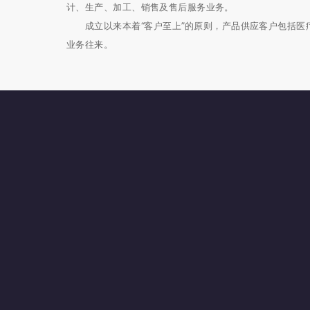
计、生产、加工、销售及售后服务业务。
成立以来本着“客户至上”的原则，产品供应客户包括医
业务往来。