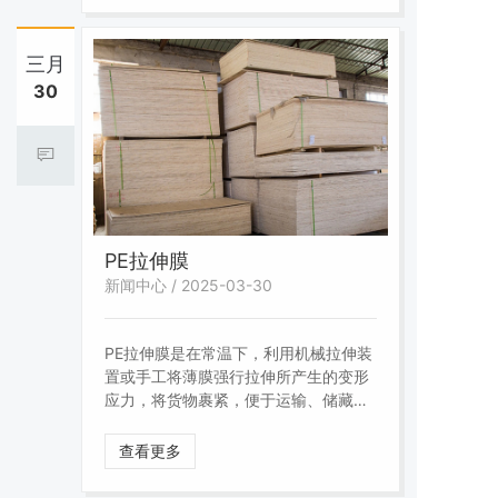
三月
30
PE拉伸膜
新闻中心 / 2025-03-30
PE拉伸膜是在常温下，利用机械拉伸装
置或手工将薄膜强行拉伸所产生的变形
应力，将货物裹紧，便于运输、储藏的
一种包装方式。 一般来说PE拉伸
膜强韧，具有高抗冲击度和穿透强度、
查看更多
自粘性好、透明、包装后不扩大货物体
积，能防震、防潮，保护性强，是流行