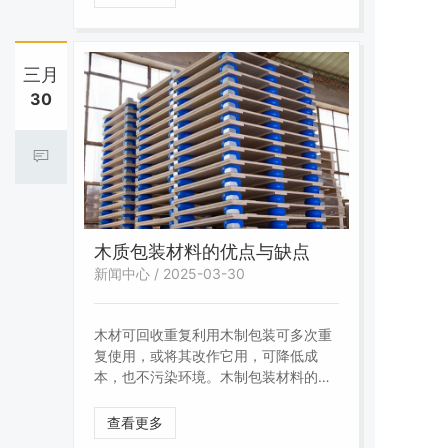
制化、高防护包装的需求激增，此次扩
产将帮助客户降低国际物流货损率。
三月
30
木质包装材料的优点与缺点
新闻中心 / 2025-03-30
木材可回收重复利用木制包装可多次重
复使用，或将其改作它用，可降低成
本，也不污染环境。木制包装材料的主
要缺点是外观较差，易于吸潮，易受白
蚁蛀蚀，还常有异味，加工不易实现机
查看更多
械化生产。