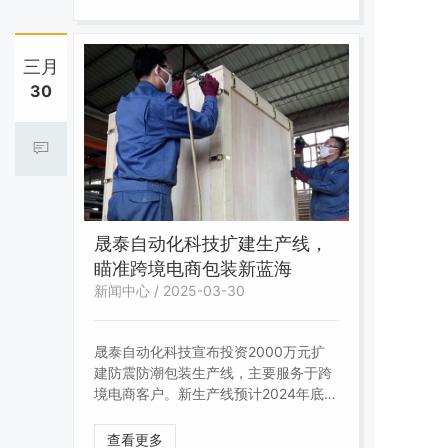
复使用，目标客户为汽车零部件和精密
仪器行业。展会期间，晟泰包装与3家
海外经销商达成初步代理意向。
三月
30
晟泰自动化科技扩建生产线，
瞄准跨境电商包装新蓝海
新闻中心 / 2025-03-30
晟泰自动化科技宣布投资2000万元扩
建防震防潮包装生产线，主要服务于跨
境电商客户。新生产线预计2024年底投
产，年产能提升40%。公司总经理表
示，随着东北跨境电商业态增长，对定
查看更多