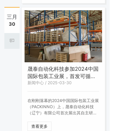
装制品全生命周期的低碳化，年减排废
弃物超30%。此次荣誉标志着晟泰包装
在可持续发展领域的地位，也为东北地
三月
区包装行业绿色转型树立了标杆。
30
晟泰自动化科技参加2024中国
国际包装工业展，首发可循环
新闻中心 / 2025-03-30
金属包装解决方案
在刚刚落幕的2024中国国际包装工业展
（PACKINNO）上，晟泰自动化科技
（辽宁）有限公司首次展出其自主研发
的“金属-塑料复合可循环包装箱”。该产
品通过模块化设计可实现100次以上重
查看更多